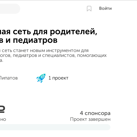
Войти
ая сеть для родителей,
в и педиатров
 сеть станет новым инструментом для
гогов, педиатров и специалистов, помогающих
а.
Липатов
1 проект
a
4 спонсора
ано
Проект завершен
ября 2013