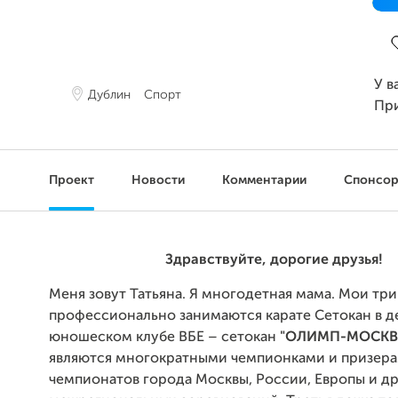
З
У в
Дублин
Спорт
Пр
Проект
Новости
Комментарии
Спонсо
Здравствуйте, дорогие друзья!
Меня зовут Татьяна. Я многодетная мама. Мои тр
профессионально занимаются карате Сетокан в д
юношеском клубе ВБЕ – сетокан
"ОЛИМП-МОСКВА
являются многократными чемпионками и призер
чемпионатов города Москвы, России, Европы и д