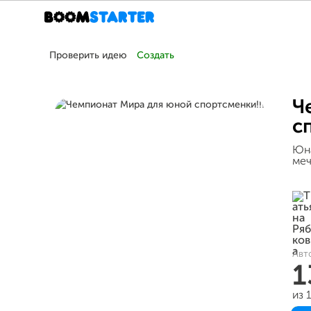
Проверить идею
Создать
Ч
с
Юна
меч
Авт
1
из 