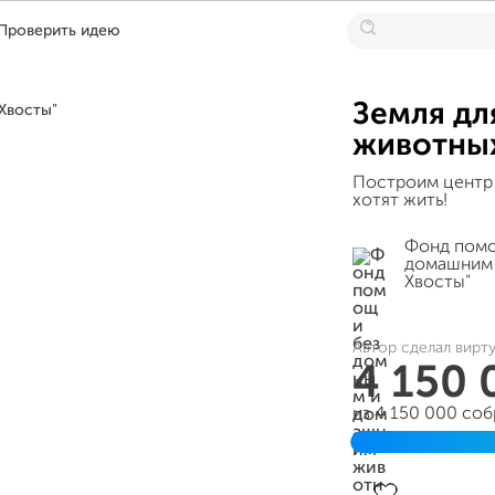
Проверить идею
Земля дл
животных
Построим центр
хотят жить!
Фонд пом
домашним 
Хвосты"
Автор сделал вирт
4 150
из 4 150 000 со
Завершён 06 окт