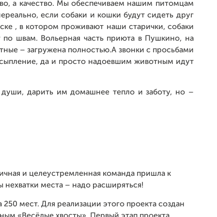
тво, а качество. Мы обеспечиваем нашим питомцам
нереально, если собаки и кошки будут сидеть друг
ске , в котором проживают наши старички, собаки
 по швам. Вольерная часть приюта в Пушкино, на
ные – загружена полностью.А звонки с просьбами
сыпление, да и просто надоевшим животным идут
ь души, дарить им домашнее тепло и заботу, но –
гичная и целеустремленная команда пришла к
нехватки места – надо расширяться!
250 мест. Для реализации этого проекта создан
м «Весёлые хвосты». Первый этап проекта