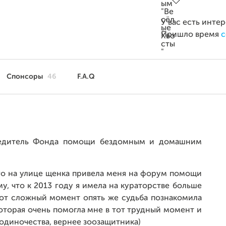
У вас есть инте
Пришло время
с
Спонсоры
46
F.A.Q
учредитель Фонда помощи бездомным и домашним
ого на улице щенка привела меня на форум помощи
му, что к 2013 году я имела на кураторстве больше
тот сложный момент опять же судьба познакомила
оторая очень помогла мне в тот трудный момент и
 одиночества, вернее зоозащитника)