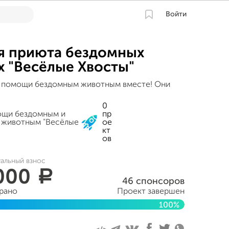
Войти
я приюта бездомных
 "Весёлые Хвосты"
 помощи бездомным животным вместе! Они
0
ощи бездомным и
пр
животным "Весёлые
ое
кт
ов
уальный взнос
 000
a
46 спонсоров
брано
Проект завершен
100%
ября 2017