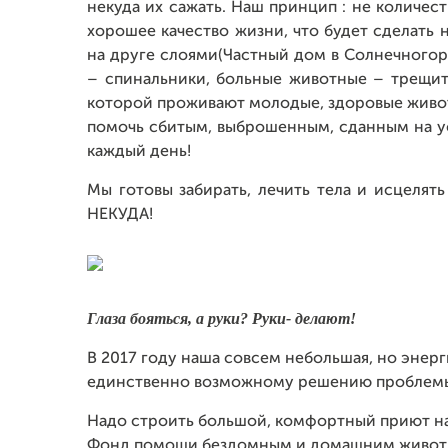
некуда их сажать. Наш принцип : не количес
хорошее качество жизни, что будет сделать 
на друге слоями(Частный дом в Солнечногор
– спинальники, больные животные – трещит
которой проживают молодые, здоровые живот
помочь сбитым, выброшенным, сданным на у
каждый день!
Мы готовы забирать, лечить тела и исцелят
НЕКУДА!
Глаза бояться, а руки? Руки- делают!
В 2017 году наша совсем небольшая, но энер
единственно возможному решению проблемы 
Надо строить большой, комфортный приют на 
Фонд помощи бездомным и домашним животны