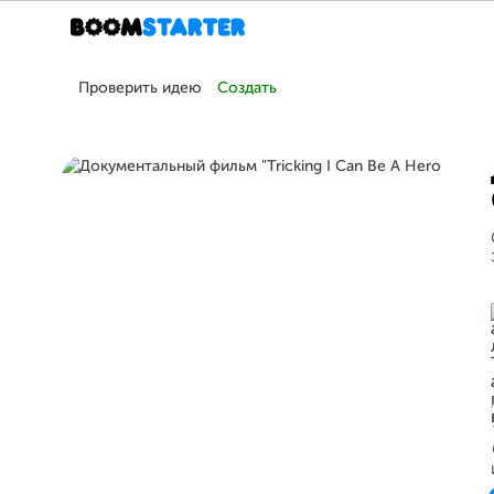
Проверить идею
Создать