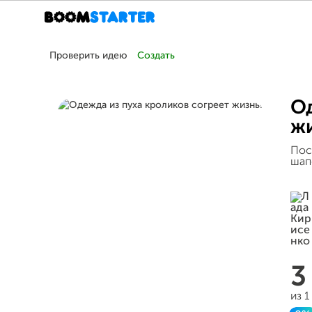
Проверить идею
Создать
Од
жи
Пос
шап
3
из 