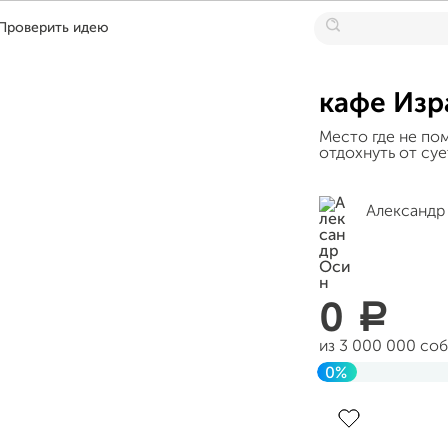
Проверить идею
кафе Изр
Место где не по
отдохнуть от су
Александр
0
a
из 3 000 000 со
0%
Завершен 10 сен