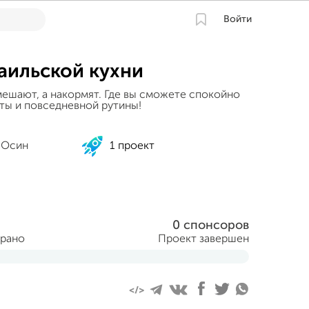
Войти
аильской кухни
мешают, а накормят. Где вы сможете спокойно
еты и повседневной рутины!
 Осин
1 проект
0 спонсоров
брано
Проект завершен
тября 2017