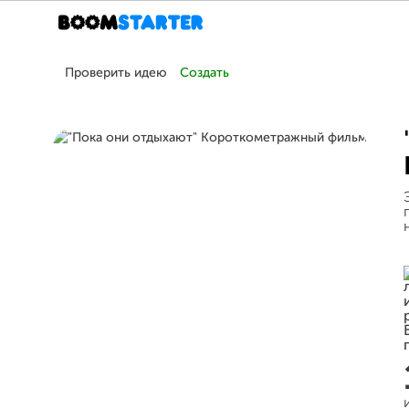
Проверить идею
Создать