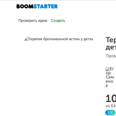
Проверить идею
Создать
Те
де
Пров
1
из 64
1%