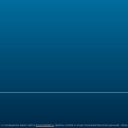
ых о посещении вами сайта
boomstarter.ru
(файлы cookie и иные пользовательские данные), сбо