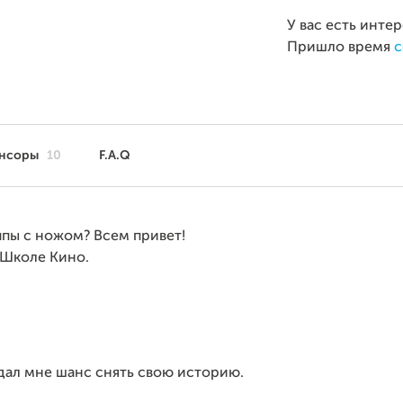
У вас есть инте
Пришло время
с
нсоры
10
F.A.Q
пы с ножом? Всем привет!
й Школе Кино.
 дал мне шанс снять свою историю.