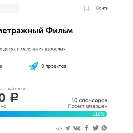
Войти
метражный Фильм
х детях и маленьких взрослых
a
0 проектов
уальный взнос
50
a
10 спонсоров
ано
Проект завершен
116%
тября 2017