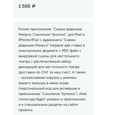
1 500
a
Копия приложения "Сказки дядюшки
Римуса: Смоляное Чучелко" для iPad и
iPhone/iPod + аудиокнига "Сказки
дядюшки Римуса" (первые две главы) в
электронном формате + PDF-файл с
выкройкой сцены для настольного
театра + распечатанный набор
декораций для настольного театра
(доставка по СНГ за наш счет). А также
- эксклюзивная озвучка с именем
вашего малыша в мини-играх
(персональный код для активации в
приложении "Смоляное Чучелко"). Имя
спонсора будет указано в приложении
и в специальном разделе на сайте
проекта.