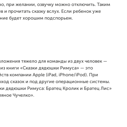
о, при желании, озвучку можно отключить. Таким
в и прочитать сказку вслух. Если ребенок уже
ение будет хорошим подспорьем.
иложения тяжело для команды из двух человек —
а из книги «Сказки дядюшки Римуса» — это
тв компании Apple (iPad, iPhone/iPod). При
ыход сказок и под другие операционные системы.
ки дядюшки Римуса: Братец Кролик и Братец Лис»
ляное Чучелко».