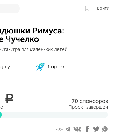
Войти
ядюшки Римуса:
е Чучелко
ига-игра для маленьких детей.
agniy
1 проект
0
a
70 спонсоров
но
Проект завершен
ября 2013