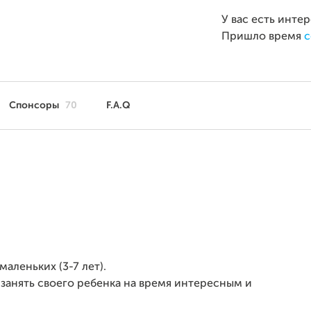
У вас есть инте
Пришло время
с
Спонсоры
70
F.A.Q
маленьких (3-7 лет).
анять своего ребенка на время интересным и