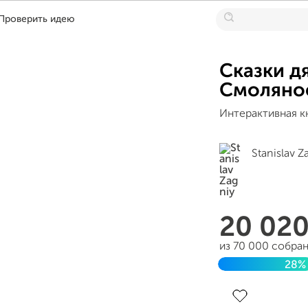
Проверить идею
Сказки д
Смоляно
Интерактивная кн
Stanislav Z
20 02
из 70 000 собра
28%
Завершен 24 окт