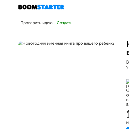
Проверить идею
Создать
В
у
и