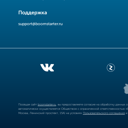
Поддержка
support@boomstarter.ru
Посещая сайт
boomstarter.ru
, вы предоставляете согласие на обработку данных 
автоматически осуществляется Обществом с ограниченной ответственностью «Б
Москва, Ленинский проспект, 15А) на условиях
Пользовательского соглашения