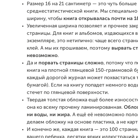
Размер 16 на 21 сантиметр — это чуть больше
среднестатистической книги. Мы специально
ширину, чтобы
книга открывалась почти на 1
Увеличенная ширина позволяет и прочнее зак
страницы. Для книг и альбомов, издающихся 
экземпляре, это нетипично: чаще всего стран
клей. А мы их прошиваем, поэтому
вырвать с
невозможно
.
Да и
порвать страницы сложно
, потому что п
книга на плотной глянцевой 150-граммовой б
каждый дорогой журнал может похвастаться 
бумагой). Если на книгу попадет немного вод
стечет по глянцевой поверхности.
Твердая толстая обложка ещё более износост
она ко всему прочему ламинированная.
Облож
ни воды, ни жира.
А ещё её невозможно полом
делаем обложку на основе пластика, а не карт
И конечно же, каждая книга — это 100 страни
вашего ребенка, десятки ярких иллюстраций