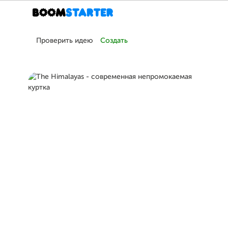
Проверить идею
Создать