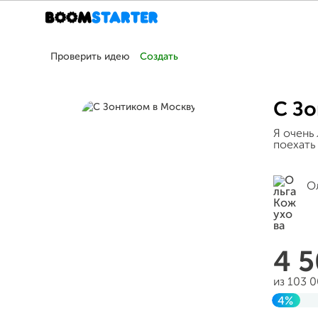
Проверить идею
Создать
С Зо
Я очень
поехать
О
4 
из 103 
4%
Заверш