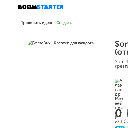
Проверить идею
Создать
Som
(о
SomeB
креат
0
из 1 