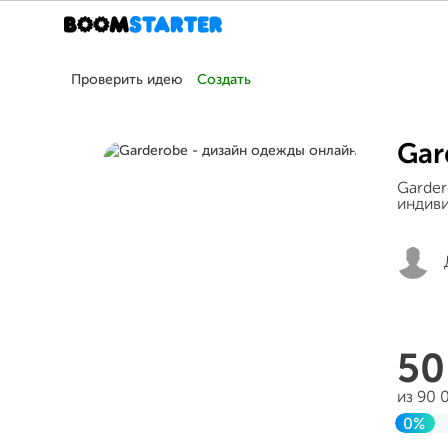
Проверить идею
Создать
Gar
Garder
индиви
5
из 90 
0%
Заве