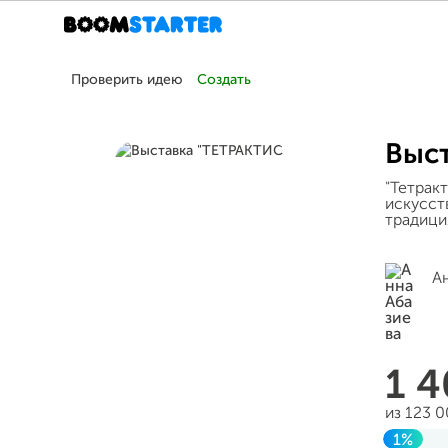
Проверить идею
Создать
Выс
"Тетрак
искусст
традици
А
1 
из 123 
1%