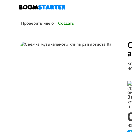
Проверить идею
Создать
С
а
Х
и
и