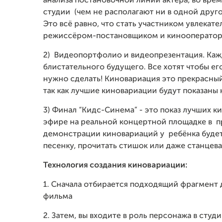
анализа постановочной линии актёра, во вре
студии (чем не располагают ни в одной друго
Это всё равно, что стать участником увлека
режиссёром-постановщиком и кинооператоро
2) Видеопортфолио и видеопрезентация. Каж
блистательного будущего. Все хотят чтобы его
нужно сделать! Киновариация это прекрасный
так как лучшие киновариации будут показаны 
3) Финал “Кидс-Синема” - это показ лучших 
эфире на реальной концертной площадке в пр
демонстрации киновариаций у ребёнка будет 
песенку, прочитать стишок или даже станцева
Технология создания киновариации:
1. Сначала отбирается подходящий фрагмент 
фильма
2. Затем, вы входите в роль персонажа в сту