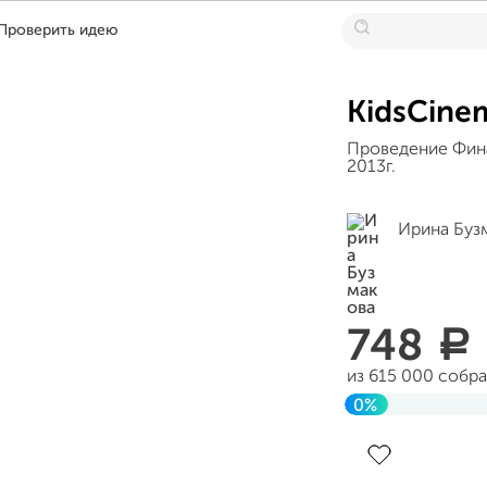
Проверить идею
KidsCine
Проведение Фина
2013г.
Ирина Буз
748
a
из 615 000 собр
0%
Завершен 23 но