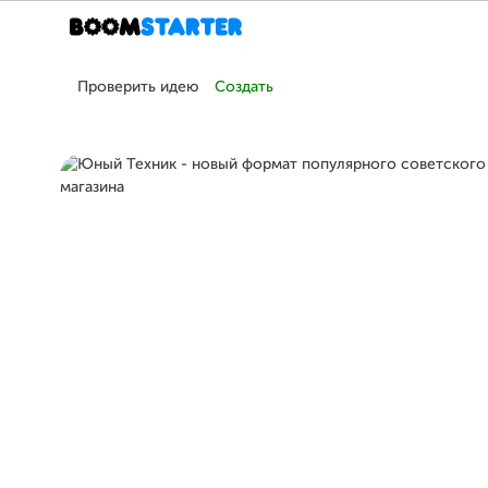
Проверить идею
Создать