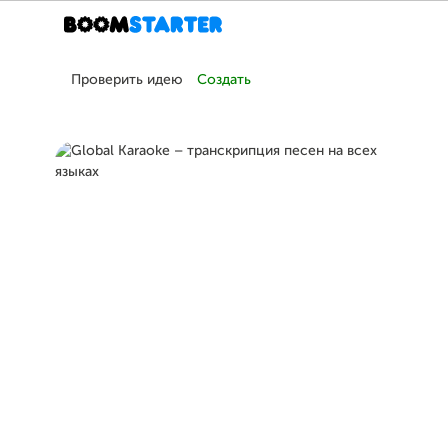
Проверить идею
Создать