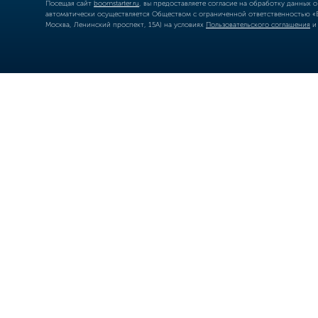
Посещая сайт
boomstarter.ru
, вы предоставляете согласие на обработку данных 
автоматически осуществляется Обществом с ограниченной ответственностью «Б
Москва, Ленинский проспект, 15А) на условиях
Пользовательского соглашения