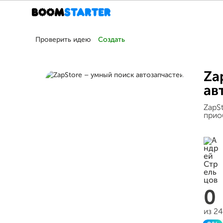
Проверить идею
Создать
Za
ав
ZapS
прио
0
из 2