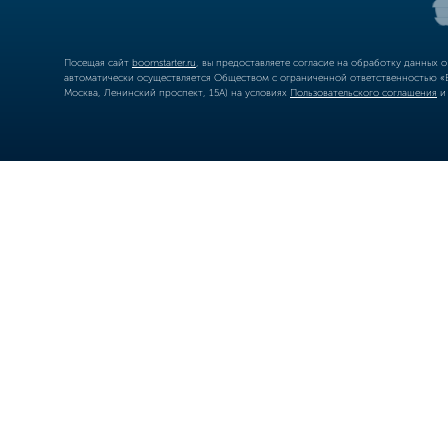
Посещая сайт
boomstarter.ru
, вы предоставляете согласие на обработку данных 
автоматически осуществляется Обществом с ограниченной ответственностью «Б
Москва, Ленинский проспект, 15А) на условиях
Пользовательского соглашения