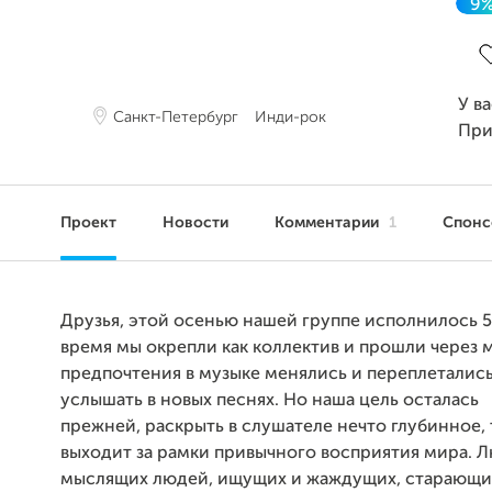
9
З
У в
Санкт-Петербург
Инди-рок
При
Проект
Новости
Комментарии
1
Спон
Друзья, этой осенью нашей группе исполнилось 5 
время мы окрепли как коллектив и прошли через 
предпочтения в музыке менялись и переплеталис
услышать в новых песнях. Но наша цель осталась
прежней, раскрыть в слушателе нечто глубинное, 
выходит за рамки привычного восприятия мира. 
мыслящих людей, ищущих и жаждущих, старающи