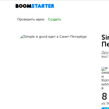
Проверить идею
Создать
Si
П
Дру
выст
8
из 