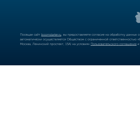
Посещая сайт
boomstarter.ru
, вы предоставляете согласие на обработку данных 
автоматически осуществляется Обществом с ограниченной ответственностью «Б
Москва, Ленинский проспект, 15А) на условиях
Пользовательского соглашения