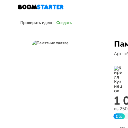
Проверить идею
Создать
Пам
Арт-об
1 
из 25
0%
Заве