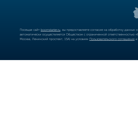
Посещая сайт
boomstarter.ru
, вы предоставляете согласие на обработку данных 
автоматически осуществляется Обществом с ограниченной ответственностью «Б
Москва, Ленинский проспект, 15А) на условиях
Пользовательского соглашения