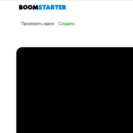
Проверить идею
Создать