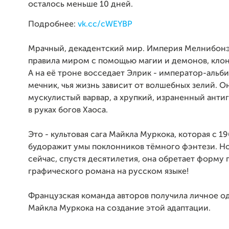
осталось меньше 10 дней.
Подробнее:
vk.cc/cWEYBP
Мрачный, декадентский мир. Империя Мелнибонэ,
правила миром с помощью магии и демонов, клони
А на её троне восседает Элрик - император-альби
мечник, чья жизнь зависит от волшебных зелий. О
мускулистый варвар, а хрупкий, израненный анти
в руках богов Хаоса.
Это - культовая сага Майкла Муркока, которая с 19
будоражит умы поклонников тёмного фэнтези. Но
сейчас, спустя десятилетия, она обретает форму
графического романа на русском языке!
Французская команда авторов получила личное 
Майкла Муркока на создание этой адаптации.