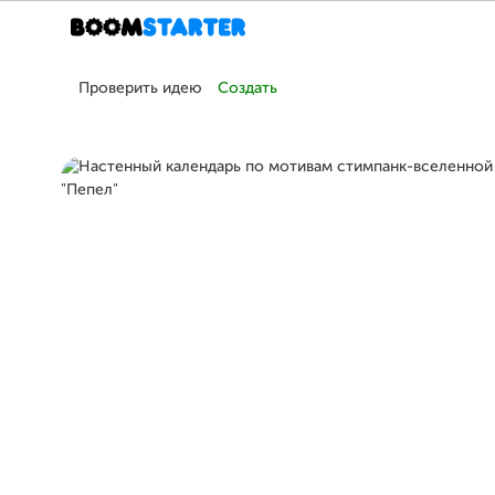
Проверить идею
Создать