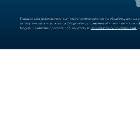
Посещая сайт
boomstarter.ru
, вы предоставляете согласие на обработку данных 
автоматически осуществляется Обществом с ограниченной ответственностью «Б
Москва, Ленинский проспект, 15А) на условиях
Пользовательского соглашения