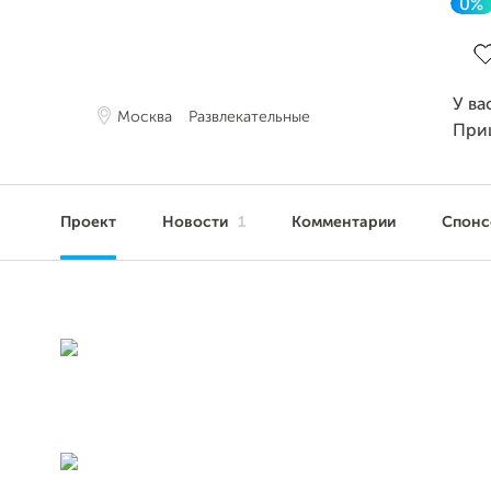
0%
За
У ва
Москва
Развлекательные
При
Проект
Новости
1
Комментарии
Спон