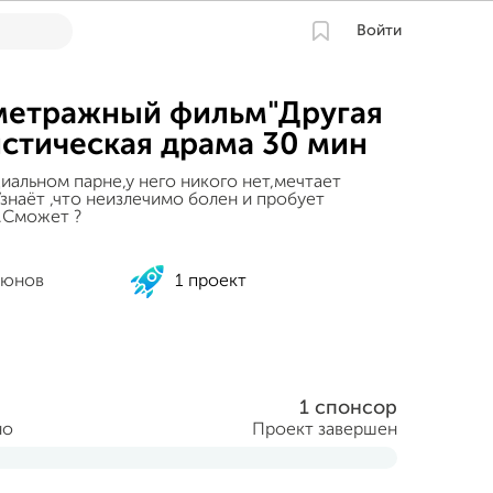
Войти
метражный фильм"Другая
стическая драма 30 мин
иальном парне,у него никого нет,мечтает
знаёт ,что неизлечимо болен и пробует
.Сможет ?
дюнов
1 проект
1 спонсор
но
Проект завершен
ября 2013