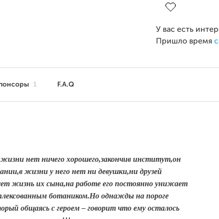
У вас есть инте
Пришло время
с
понсоры
1
F.A.Q
в жизни нет ничего хорошего,закончив институт,он
нии,в жизни у него нет ни девушки,ни друзей
сует жизнь их сына,на работе его постоянно унижает
мплексованным ботаником.Но однажды на пороге
рый общаясь с героем – говорит что ему осталось