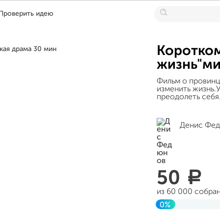
Проверить идею
Коротко
жизнь"ми
Фильм о провинц
изменить жизнь.У
преодолеть себя
Денис Фе
50
a
из 60 000 собра
0%
Завершен 22 окт