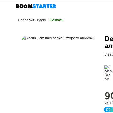
Проверить идею
Создать
De
ал
Deal
9
из 1
0%