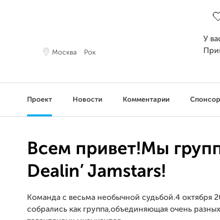
За
У ва
При
Москва
Рок
Проект
Новости
Комментарии
Спонсо
Всем привет!Мы груп
Dealin’ Jamstars!
Команда с весьма необычной судьбой.4 октября 
собрались как группа,объединяющая очень разных