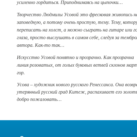
усиленно гордиться.
Приподнимаясь на цыпочки…
Творчество Людмилы Усовой это фресковая живопись н
заповедную, а потому очень простую, тему. Тему, кото
переписать на холст, а можно сыграть на гитаре или го
глаза, просто выслушать в самом себе, следуя за тембро
автора. Как-то так…
Искусство Усовой понятно и прозрачно. Как прозрачна
линия
розоватых, от голых буковых ветвей
склонов мар
гор.
Усова – художник нового русского Ренессанса. Она возв
утерянный русский град Китеж, распахивает его золо
добро
пожаловать…