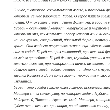
так: «Не спрашивай себя – кто я? Спрашивай: а не говн
О чуде, с которого
соскальзывает взгляд, и последний ф
которым сейчас работает Усова. О герое нашего време
поэта. О мужестве и вере.
Этот фильм, как и вообще 
Усовой – освященный хворост, кипарисовые и миртовые
которыми она, как весталка, поддерживает вечный огонь
нашем круглом, совершенной, идеальной формы, потому 
храме. Она владеет искусством живописца: удерживат
самим собой. Перед сто раз слышанной, музыкальной фр
взглядом праведника. Перед бликом, случайно упавшим на
великого человека, про которого ты ничего не знаешь, п
обыкновенен в своей необыкновенности. Это как с пер
газонах Карловых Вар в конце марта:
проходишь мимо, а
изумиться…
Усова – это судьба всякого колоссального провинциально
Мастера с тех самых улиц, по которым ходили Пудовкин
Мейерхольд, Татлин и Архангельский. Мастера,
которым
будет очень неловко, провинция, по обыкновению своему,