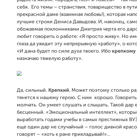
радость жизни. «Бродяга, поэт и повеса» – так на
себя. Его темы – странствия, товарищество в пут
прекрасной даме (взаимная любовь!), которая на
лучшие строки Дениса Давыдова. И, наконец, сам
обожаемая поклонниками Дмитрия черта его даро
любит говорить о работе: «Я просто живу». Но 
глаза да увидит эту непрерывную «работу», о кот
«И дана будет по силе духа твоего. Ибо
крепкому
назначаю тяжелую работу».
Да, сильный.
Крепкий.
Может поэтому столько ра
тянется к нашему герою. С ним хорошо. Говорить
молчать. Он умеет слушать и слышать. Такой дар 
бесценный. «Эмоциональный интеллект», который
выработать годами учебы в самых престижных ВУЗ
еще один дар не случайный – голос дивной красо
говорят – «хоть к ране прикладывай!»…