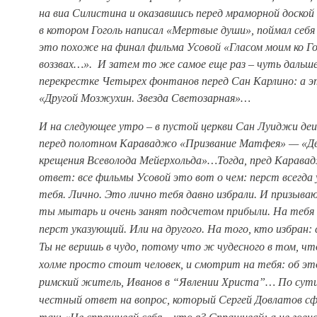
на виа Силистина и оказавшись перед мраморной доской 
в котором Гоголь написал «Мертвые души», поймал себя
это похоже на
финал фильма Усовой «Гласом моим ко Г
воззвах…». И затем то же самое еще раз – чуть дальше
перекрестке Четырех фонтанов перед Сан Карлино: а 
«Другой Мозжухин. Звезда Светозарная»…
И на следующее утро – в пустой церкви Сан Луиджи де
перед полотном Караваджо «Призвание Матфея» — «Д
крещения Всеволода Мейерхольда»…
Тогда, пред Карава
ответ: все фильмы Усовой это вот о чем: перст всегда
тебя. Лично. Это лично тебя давно избрали. И призыва
ты мытарь и очень занят подсчетом прибыли. На тебя
перст
указующий. Или на другого. На того, кто избран:
Ты не веришь в чудо, потому что ж чудесного в том, чт
холме просто стоит человек, и смотрит на тебя: об эт
римский житель, Иванов в “Явлении Христа”…
По сути
честный ответ на вопрос, который Сергей Довлатов с