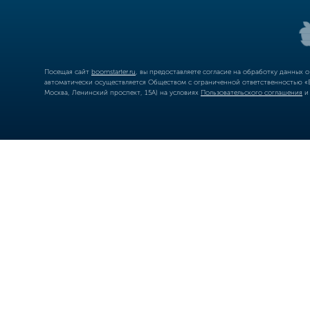
Посещая сайт
boomstarter.ru
, вы предоставляете согласие на обработку данных 
автоматически осуществляется Обществом с ограниченной ответственностью «Б
Москва, Ленинский проспект, 15А) на условиях
Пользовательского соглашения