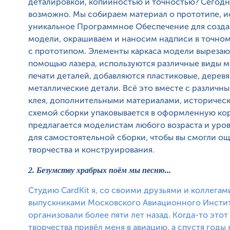
деталировкой, копийностью и точностью? Сегодн
возможно. Мы собираем материал о прототипе, 
уникальное Программное Обеспечение для созда
модели, окрашиваем и наносим надписи в точном
с прототипом. Элементы каркаса модели вырезаю
помощью лазера, используются различные виды м
печати деталей, добавляются пластиковые, дерев
металлические детали. Всё это вместе с различн
клея, дополнительными материалами, историческ
схемой сборки упаковывается в оформленную ко
предлагается моделистам любого возраста и уро
для самостоятельной сборки, чтобы вы смогли о
творчества и конструирования.
2. Безумству храбрых поём мы песню...
Студию CardKit я, со своими друзьями и коллегам
выпускниками Московского Авиационного Инстит
организовали более пяти лет назад. Когда-то этот
творчества привёл меня в авиацию, а спустя годы 