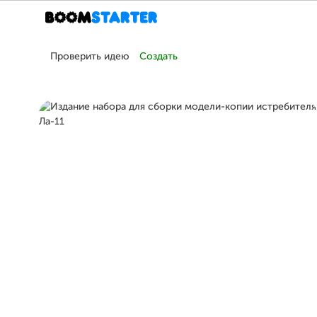
Проверить идею
Создать