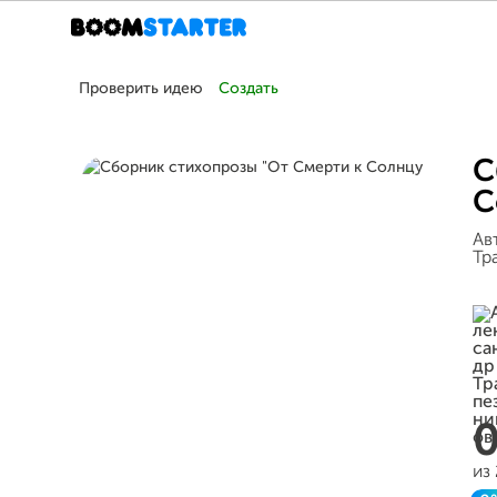
Проверить идею
Создать
С
С
Ав
Тр
из