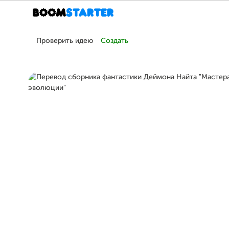
Проверить идею
Создать