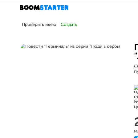
Проверить идею
Создать
О
п
и