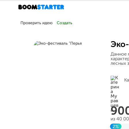
Проверить идею
Создать
Эко-
Данное 
характе
лесных з
Ка
90
из 40 0
2%