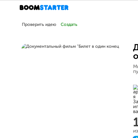
Проверить идею
Создать
Д
о
М
п
из