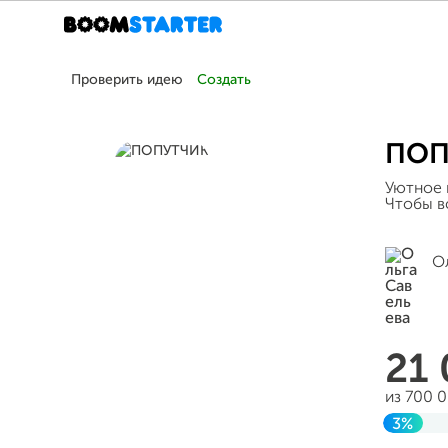
Проверить идею
Создать
ПОП
Уютное 
Чтобы вс
О
21
из 700 
3%
Заверш