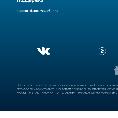
Поддержка
support@boomstarter.ru
Посещая сайт
boomstarter.ru
, вы предоставляете согласие на обработку данных 
автоматически осуществляется Обществом с ограниченной ответственностью «Б
Москва, Ленинский проспект, 15А) на условиях
Пользовательского соглашения