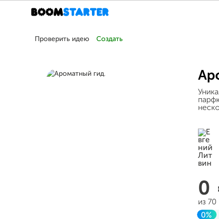
Проверить идею
Создать
Ар
Уника
парфю
неско
0
из 70
0%