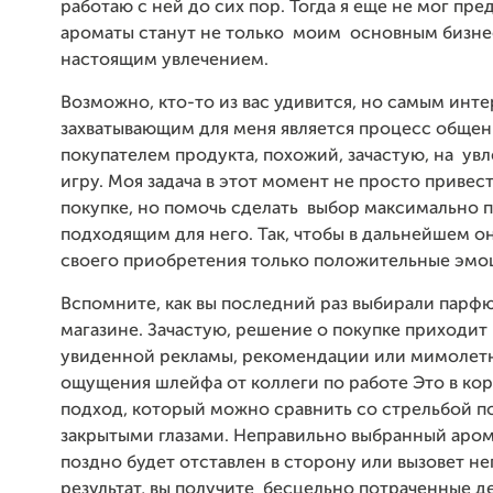
работаю с ней до сих пор. Тогда я еще не мог пре
ароматы станут не только моим основным бизне
настоящим увлечением.
Возможно, кто-то из вас удивится, но самым инт
захватывающим для меня является процесс общен
покупателем продукта, похожий, зачастую, на
увл
игру. Моя задача в этот момент не просто привест
покупке, но помочь сделать выбор максимально 
подходящим для него. Так, чтобы в дальнейшем он
своего приобретения только положительные эм
Вспомните, как вы последний раз выбирали парф
магазине. Зачастую, решение о покупке приходит
увиденной рекламы, рекомендации или мимолет
ощущения шлейфа от коллеги по работе Это в ко
подход, который можно сравнить со стрельбой п
закрытыми глазами. Неправильно выбранный аром
поздно будет отставлен в сторону или вызовет неп
результат, вы получите бесцельно потраченные де