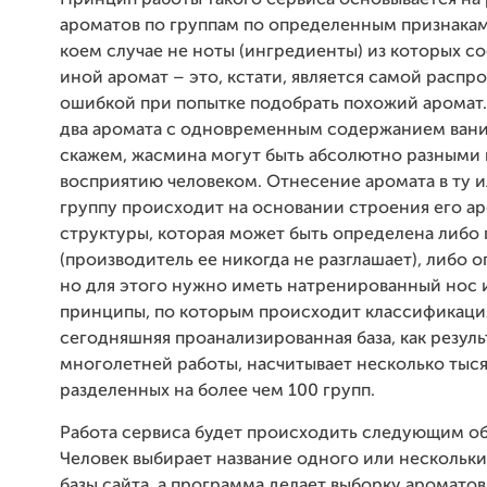
Принцип работы такого сервиса основывается на
ароматов по группам по определенным признакам.
коем случае не ноты (ингредиенты) из которых со
иной аромат – это, кстати, является самой расп
ошибкой при попытке подобрать похожий аромат
два аромата с одновременным содержанием ванил
скажем, жасмина могут быть абсолютно разными 
восприятию человеком. Отнесение аромата в ту 
группу происходит на основании строения его а
структуры, которая может быть определена либо
(производитель ее никогда не разглашает), либо 
но для этого нужно иметь натренированный нос и
принципы, по которым происходит классификаци
сегодняшняя проанализированная база, как резуль
многолетней работы, насчитывает несколько тыся
разделенных на более чем 100 групп.
Работа сервиса будет происходить следующим о
Человек выбирает название одного или нескольки
базы сайта, а программа делает выборку ароматов