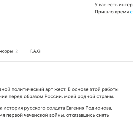
У вас есть инте
Пришло время
с
нсоры
2
F.A.Q
дной политический арт жест. В основе этой работы
ение перед образом России, моей родной страны.
а история русского солдата Евгения Родионова,
я первой чеченской войны, отказавшись снять