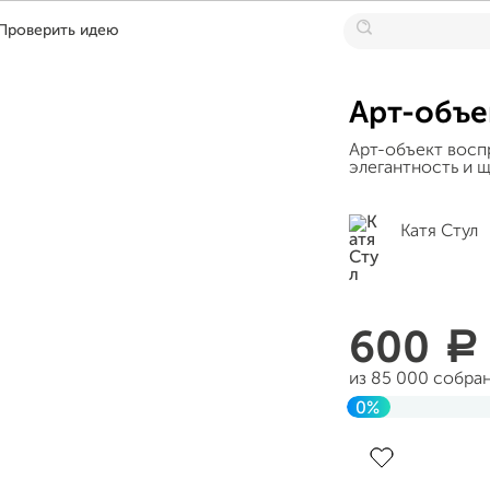
Проверить идею
Арт-объ
Арт-объект восп
элегантность и 
Катя Стул
600
a
из 85 000 собра
0%
Завершен 30 но