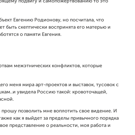
тоящему подвигу и самопожертвованию то это
бъект Евгению Родионову, но посчитала, что
ет быть скептически воспринята его матерью и
ботятся о памяти Евгения.
ертвам межэтнических конфликтов, которые
го меня мира арт-проектов и выставок, тусовок с
шкам..и увидела Россию такой: кровоточащей,
асной.
Но прошу позволить мне воплотить свое видение
. И
также как я выйдет за пределы привычного порядка
вое представление о реальности, моя работа и