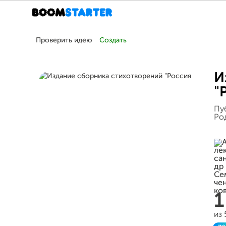
Проверить идею
Создать
И
"
Пу
Ро
1
из