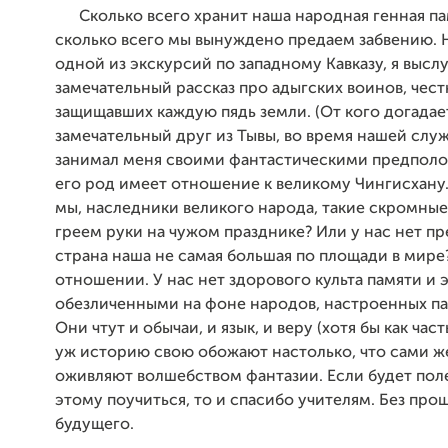
Сколько всего хранит наша народная генная пам
сколько всего мы вынуждено предаем забвению. Не
одной из экскурсий по западному Кавказу, я высл
замечательный рассказ про адыгских воинов, чес
защищавших каждую пядь земли. (От кого догадает
замечательный друг из Тывы, во время нашей слу
занимал меня своими фантастическими предполо
его род имеет отношение к великому Чингисхану
мы, наследники великого народа, такие скромные,
греем руки на чужом празднике? Или у нас нет п
страна наша не самая большая по площади в мире
отношении. У нас нет здорового культа памяти и 
обезличенными на фоне народов, настроенных па
Они чтут и обычаи, и язык, и веру (хотя бы как часть
уж историю свою обожают настолько, что сами же
оживляют волшебством фантазии. Если будет пол
этому поучиться, то и спасибо учителям. Без прош
будущего.