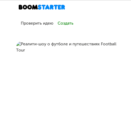
Проверить идею
Создать