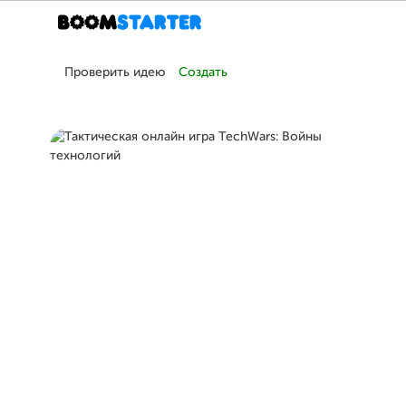
Проверить идею
Создать