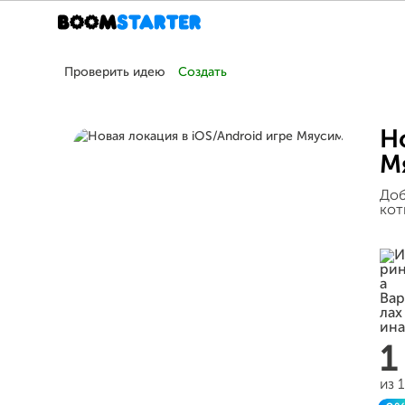
Проверить идею
Создать
Н
М
Доб
кот
1
из 