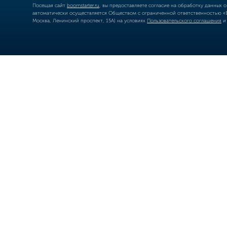
Посещая сайт
boomstarter.ru
, вы предоставляете согласие на обработку данных 
автоматически осуществляется Обществом с ограниченной ответственностью «Б
Москва, Ленинский проспект, 15А) на условиях
Пользовательского соглашения