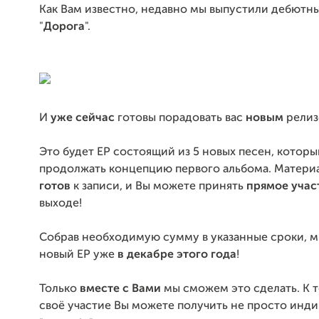
Как Вам известно, недавно мы выпустили дебютн
"
Дорога
".
И
уже сейчас
готовы порадовать вас
новым
релиз
Это будет EP состоящий из 5 новых песен, которы
продолжать концепцию первого альбома. Матери
готов
к записи, и Вы можете принять
прямое учас
выходе!
Собрав необходимую сумму в указанные сроки, 
новый EP уже
в декабре этого года
!
Только
вместе с Вами
мы сможем это сделать. К т
своё участие Вы можете получить не просто инд