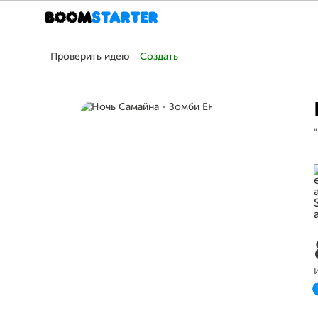
Проверить идею
Создать