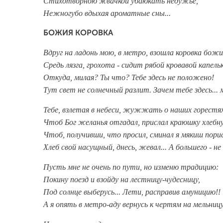
Стихотворною жвачкой убаюкать недужье,
Нежногубо вдыхая ароматные сны...
БОЖИЯ КОРОВКА
Вдруг на ладонь мою, в метро, взошла коровка божи
Средь лязга, грохота - сидит рябой кровавой капельк
Откуда, милая? Ты что? Тебе здесь не положено!
Тут свет не солнечный разлит. Зачем тебе здесь... 
Тебе, взлетая в небеси, жужжать о наших горестях
Чтоб Бог желанья отгадал, прислал краюшку хлебну
Чтоб, получивши, что просил, сминал я мякиш пор
Хлеб свой насущный, днесь, жевал... А большего - не
Пусть мне не очень по пути, но изменю традицию:
Покину поезд и взойду на лестницу-чудесницу,
Под солнце выберусь... Лети, расправив амуницию!!
А я опять в метро-аду вернусь к чертям на мельницу