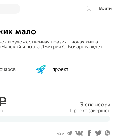
Войти
аких мало
ок и художественная поэзия - новая книга
Чарской и поэта Дмитрия С. Бочарова ждёт
я
очаров
1 проект
a
3 спонсора
но
Проект завершен
аря 2014