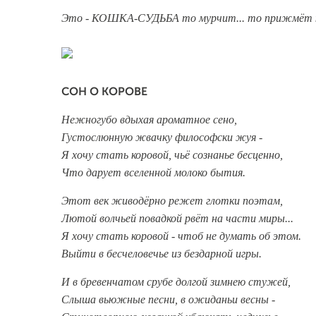
Это - КОШКА-СУДЬБА то мурчит... то прижмёт к
СОН О КОРОВЕ
Нежногубо вдыхая ароматное сено,
Густослюнную жвачку философски жуя -
Я хочу стать коровой, чьё сознанье бесценно,
Что дарует вселенной молоко бытия.
Этот век живодёрно режет глотки поэтам,
Лютой волчьей повадкой рвёт на части миры...
Я хочу стать коровой - чтоб не думать об этом.
Выйти в бесчеловечье из бездарной игры.
И в бревенчатом срубе долгой зимнею стужей,
Слыша вьюжные песни, в ожиданьи весны -