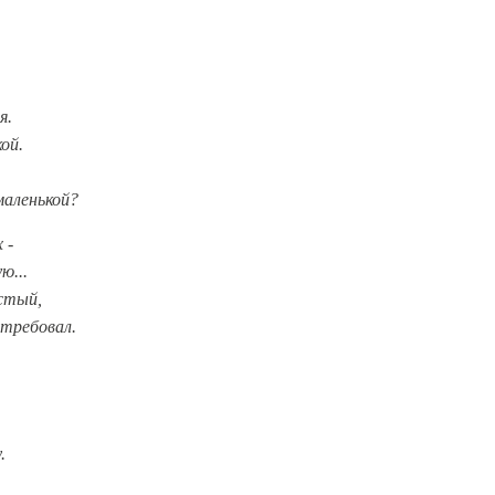
я.
ой.
маленькой?
 -
ю...
истый,
 требовал.
.