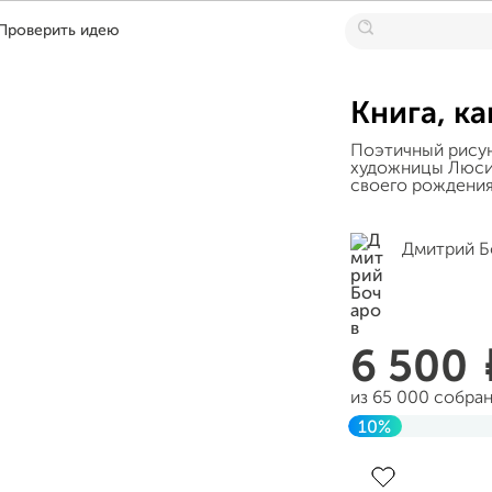
Проверить идею
Книга, к
Поэтичный рисун
художницы Люси 
своего рождени
Дмитрий Б
6 500
из 65 000 собра
10%
Завершен 06 янв