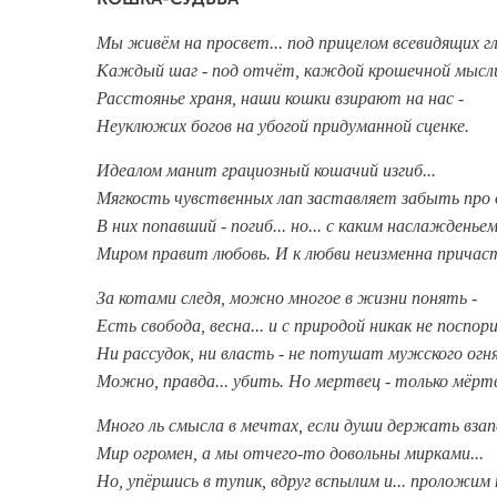
КОШКА-СУДЬБА
Мы живём на просвет... под прицелом всевидящих гл
Каждый шаг - под отчёт, каждой крошечной мысли 
Расстоянье храня, наши кошки взирают на нас -
Неуклюжих богов на убогой придуманной сценке.
Идеалом манит грациозный кошачий изгиб...
Мягкость чувственных лап заставляет забыть про 
В них попавший - погиб... но... с каким наслажденьем
Миром правит любовь. И к любви неизменна причас
За котами следя, можно многое в жизни понять -
Есть свобода, весна... и с природой никак не поспор
Ни рассудок, ни власть - не потушат мужского огня
Можно, правда... убить. Но мертвец - только мёртв
Много ль смысла в мечтах, если души держать вза
Мир огромен, а мы отчего-то довольны мирками...
Но, упёршись в тупик, вдруг вспылим и... проложим 