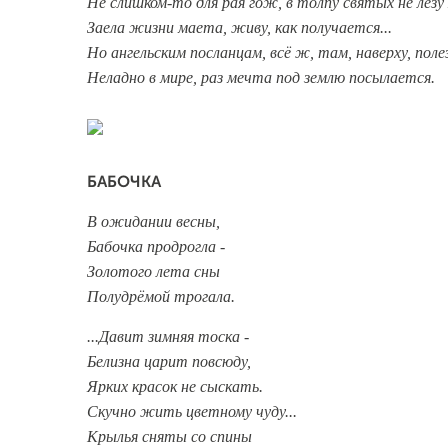
Не слишком-то для рая гож, в толпу святых не лезу 
Заела жизни маета, живу, как получается...
Но ангельским посланцам, всё ж, там, наверху, полез
Неладно в мире, раз мечта под землю посылается.
БАБОЧКА
В ожидании весны,
Бабочка продрогла -
Золотого лета сны
Полудрёмой трогала.
...Давит зимняя тоска -
Белизна царит повсюду,
Ярких красок не сыскать.
Скучно жить цветному чуду...
Крылья сняты со спины