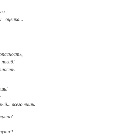
аз.
- оценка...
опасность,
 погиб!
тность.
ишь!
.
ый... всего лишь.
перти?
пути!!