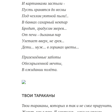
И картинками застыли -
Пусть хранятся до весны
Под чехлом уютной пыли!..
В банках сахарный нектар
Бродит, градусом зверея...
От печи - дыханья пар
Улетает вверх, не грея...
Дети... муж... в горшках цветы...
Приземлённые заботы
Обескрыленной мечты,
В ожидании полёта.
ТВОИ ТАРАКАНЫ
Твои тараканы, которых я так и не смог приручить
Живут, как в раю. Я смирился – уже не опасен,