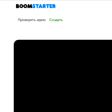
Проверить идею
Создать