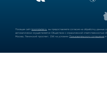
Посещая сайт
boomstarter.ru
, вы предоставляете согласие на обработку данных 
автоматически осуществляется Обществом с ограниченной ответственностью «Б
Москва, Ленинский проспект, 15А) на условиях
Пользовательского соглашения