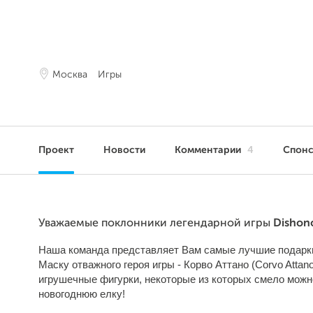
Москва
Игры
Проект
Новости
Комментарии
4
Спон
Уважаемые поклонники легендарной игры
Dishon
Наша команда представляет Вам самые лучшие подарки
Маску отважного героя игры - Корво Аттано (Сorvo Attano
игрушечные фигурки, некоторые из которых смело можн
новогоднюю елку!