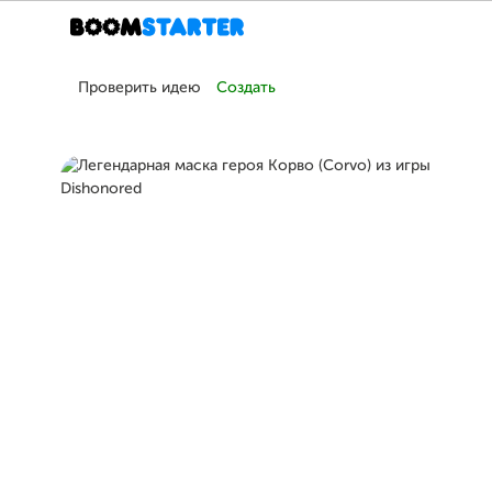
Проверить идею
Создать