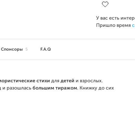
У вас есть инте
Пришло время
с
Спонсоры
5
F.A.Q
мористические стихи
для
детей
и взрослых.
д и разошлась
большим тиражом
. Книжку до сих