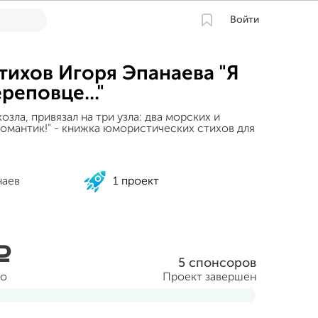
Войти
тихов Игоря Эпанаева "Я
реповце..."
озла, привязал на три узла: два морских и
романтик!" - книжка юмористических стихов для
наев
1 проект
a
5 спонсоров
но
Проект завершен
аря 2014