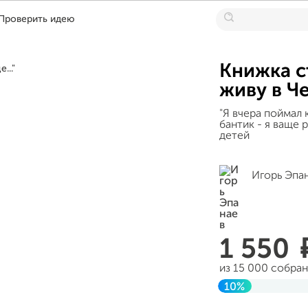
Проверить идею
Книжка с
живу в Че
"Я вчера поймал к
бантик - я ваще 
детей
Игорь Эпа
1 550
из 15 000 собра
10%
Завершен 20 янв