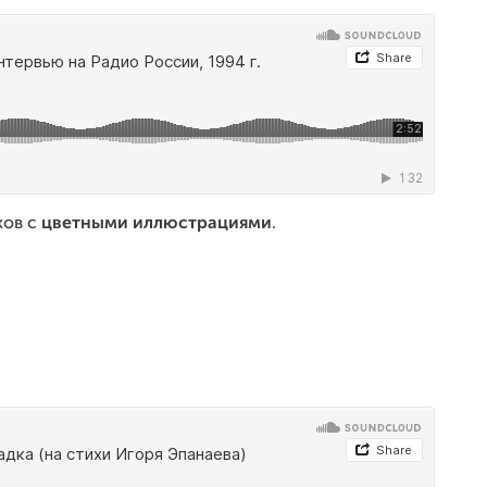
хов с
цветными иллюстрациями
.