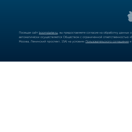
Посещая сайт
boomstarter.ru
, вы предоставляете согласие на обработку данных 
автоматически осуществляется Обществом с ограниченной ответственностью «Б
Москва, Ленинский проспект, 15А) на условиях
Пользовательского соглашения