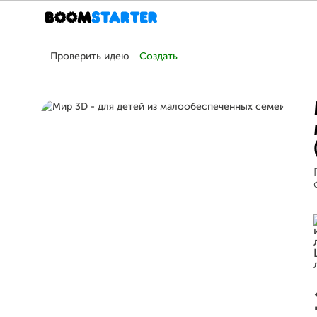
Проверить идею
Создать