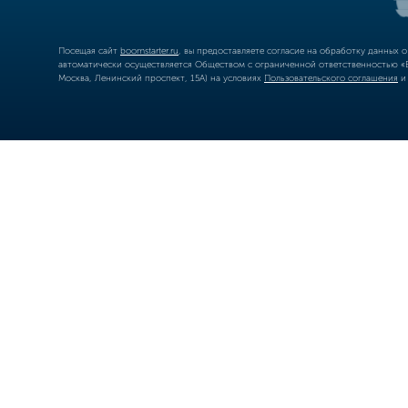
Посещая сайт
boomstarter.ru
, вы предоставляете согласие на обработку данных 
автоматически осуществляется Обществом с ограниченной ответственностью «Б
Москва, Ленинский проспект, 15А) на условиях
Пользовательского соглашения