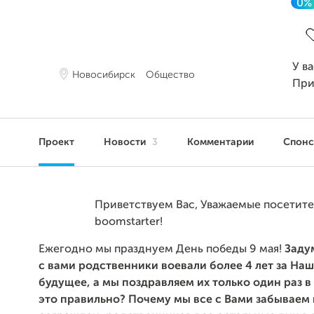
0%
З
У в
Новосибирск
Общество
При
Проект
Новости
3
Комментарии
Спон
Приветствуем Вас, Уважаемые посетит
boomstarter!
Ежегодно мы празднуем День победы 9 мая!
Заду
с вами родственники воевали более 4 лет за Наш
будущее, а мы поздравляем их только один раз в 
это правильно? Почему мы все с Вами забываем